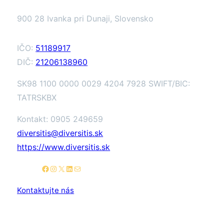
900 28 Ivanka pri Dunaji, Slovensko
IČO:
51189917
DIČ:
21206138960
SK98 1100 0000 0029 4204 7928 SWIFT/BIC:
TATRSKBX
Kontakt: 0905 249659
diversitis@diversitis.sk
https://www.diversitis.sk
Facebook
Instagram
X
LinkedIn
E-mail
Kontaktujte nás
Užitočné linky