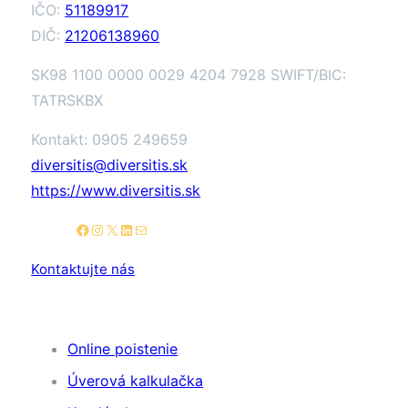
IČO:
51189917
DIČ:
21206138960
SK98 1100 0000 0029 4204 7928 SWIFT/BIC:
TATRSKBX
Kontakt: 0905 249659
diversitis@diversitis.sk
https://www.diversitis.sk
Facebook
Instagram
X
LinkedIn
E-mail
Kontaktujte nás
Užitočné linky
Online poistenie
Úverová kalkulačka