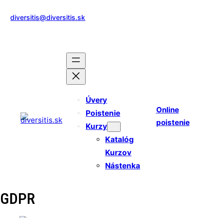
diversitis@diversitis.sk
0905 249 659
Facebook
Instagram
X
LinkedIn
Úvery
Online
Poistenie
poistenie
Kurzy
Katalóg
Kurzov
Nástenka
GDPR