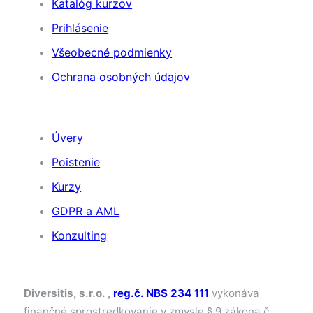
Katalóg kurzov
Prihlásenie
Všeobecné podmienky
Ochrana osobných údajov
Naše služby
Úvery
Poistenie
Kurzy
GDPR a AML
Konzulting
Registrácie
Diversitis, s.r.o. ,
reg.č. NBS 234 111
vykonáva
finančné sprostredkovanie v zmysle § 9 zákona č.